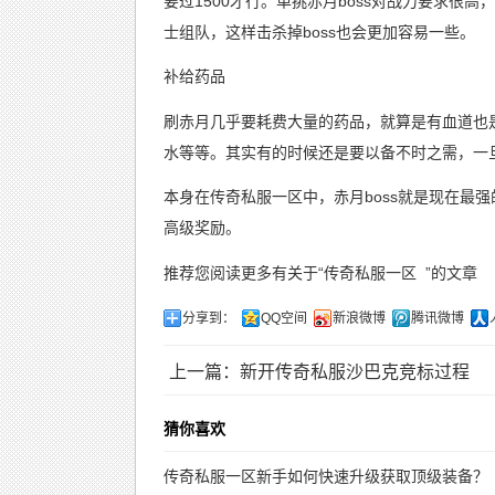
要过1500才行。单挑赤月boss对战力要求
士组队，这样击杀掉boss也会更加容易一些。
补给药品
刷赤月几乎要耗费大量的药品，就算是有血道也
水等等。其实有的时候还是要以备不时之需，一
本身在传奇私服一区中，赤月boss就是现在最强
高级奖励。
推荐您阅读更多有关于“
传奇私服一区
”的文章
分享到：
QQ空间
新浪微博
腾讯微博
上一篇：新开传奇私服沙巴克竞标过程
猜你喜欢
传奇私服一区新手如何快速升级获取顶级装备？