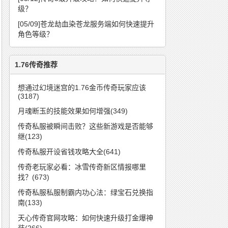
级？
[05/09]
苍龙劫血染苍龙服务端如何快速提升
角色等级？
1.76传奇推荐
想通过幻境迷宫的1.76金币传奇玩家应该
(3187)
月魂断玉的技能效果如何增强(349)
传奇私服被瞬间击败？这些新游戏是否能够
继(123)
传奇私服开设省钱攻略大全(641)
传奇老玩家必看：冰雪传奇新区情报哪里
找？(673)
传奇私服私服制霸内功心法：绿宝石兑换指
南(133)
天心传奇官网攻略：如何快速升级打金爆神