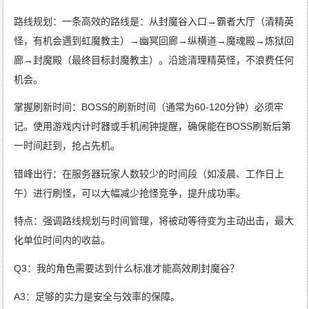
路线规划：一条高效的路线是：从封魔谷入口→霸者大厅（清精英
怪，有机会遇到虹魔教主）→幽冥回廊→纵横道→魔魂殿→炼狱回
廊→封魔殿（最终目标封魔教主）。沿途清理精英怪，不浪费任何
机会。
掌握刷新时间：BOSS的刷新时间（通常为60-120分钟）必须牢
记。使用游戏内计时器或手机闹钟提醒，确保能在BOSS刷新后第
一时间赶到，抢占先机。
错峰出行：在服务器玩家人数较少的时间段（如凌晨、工作日上
午）进行刷怪，可以大幅减少抢怪竞争，提升成功率。
特点：强调路线规划与时间管理，将被动等待变为主动出击，最大
化单位时间内的收益。
Q3：我的角色需要达到什么标准才能高效刷封魔谷？
A3：足够的实力是安全与效率的保障。