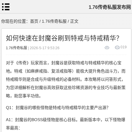
1.76传奇私服发布网
首
你现在的位置：
首页
/
1.76传奇私服
/ 正文
页
1.76
传
如何快速在封魔谷刷到特戒与特戒精华？
奇
私
服
1.76
0
19
1.76传奇私服
| 2026-5-17 9:53:26
复
古
传
奇
1.76
对于《传奇》玩家而言，封魔谷是获取特戒与特戒精华的核心宝
精
品
传
地。特戒（如麻痹戒指、复活戒指等）能极大提升角色战斗力，而
奇
新
开
特戒精华则是合成与升级特戒的必备材料。本攻略将以问答形式，
1.76
传
奇
为您详细解析在封魔谷高效获取这些珍稀资源的专业技巧与最新策
标
签
云
略，助您事半功倍。
Q1：封魔谷的哪些怪物是特戒与特戒精华的主要产出源？
A1：封魔谷的BOSS级怪物是核心目标。最新版本中，以下怪物爆
率最高：