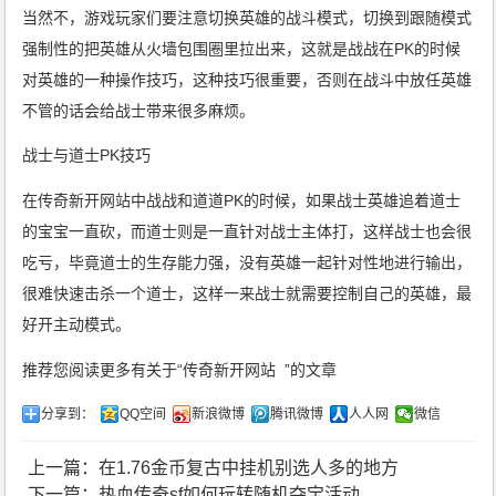
当然不，游戏玩家们要注意切换英雄的战斗模式，切换到跟随模式
强制性的把英雄从火墙包围圈里拉出来，这就是战战在PK的时候
对英雄的一种操作技巧，这种技巧很重要，否则在战斗中放任英雄
不管的话会给战士带来很多麻烦。
战士与道士PK技巧
在传奇新开网站中战战和道道PK的时候，如果战士英雄追着道士
的宝宝一直砍，而道士则是一直针对战士主体打，这样战士也会很
吃亏，毕竟道士的生存能力强，没有英雄一起针对性地进行输出，
很难快速击杀一个道士，这样一来战士就需要控制自己的英雄，最
好开主动模式。
推荐您阅读更多有关于“
传奇新开网站
”的文章
分享到：
QQ空间
新浪微博
腾讯微博
人人网
微信
上一篇：在1.76金币复古中挂机别选人多的地方
下一篇：热血传奇sf如何玩转随机夺宝活动