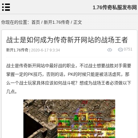
1.76传奇私服发布网
首
你现在的位置：
首页
/
新开1.76传奇
/ 正文
页
1.76
传
战士是如何成为传奇新开网站的战场王者
奇
私
服
1.76
0
751
新开1.76传奇
| 2020-6-17 9:3:34
复
古
传
奇
1.76
战士是传奇新开网站中最好战的职业，不过战士想要战胜对手需要
精
品
传
掌握一定的PK技巧，否则的话，PK的时候只能是被活活虐死，那
奇
新
开
么一个战士玩家具体应该如何战斗呢？想成为战场王者必须做以下
1.76
传
奇
几点。
标
签
云