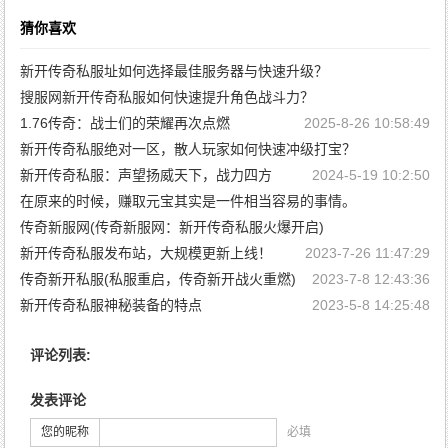
猜你喜欢
新开传奇私服址如何选择最佳服务器与快速升级？
搜服网新开传奇私服如何快速提升角色战斗力？
2025-11-27 10:48:3
1.76传奇：战士们的荣耀再次点燃
2025-8-26 10:58:49
2025-9-7 11:2:58
新开传奇私服绝对一区，散人玩家如何快速冲级打宝？
新开传奇私服：声望扬威天下，战力四方
2024-5-19 10:2:50
2025-7-26 11:7:21
在原来的时候，赚取元宝其实是一件相当容易的事情。
传奇新服网(传奇新服网：新开传奇私服火爆开启)
2023-9-20 10:35:24
新开传奇私服发布站，大规模更新上线！
2023-8-13 16:54:38
2023-7-26 11:47:29
传奇新开私服(私服重启，传奇新开战火重燃)
2023-7-8 12:43:36
新开传奇私服神秘装备的特点
2023-5-8 14:25:48
评论列表:
发表评论
您的昵称
必填