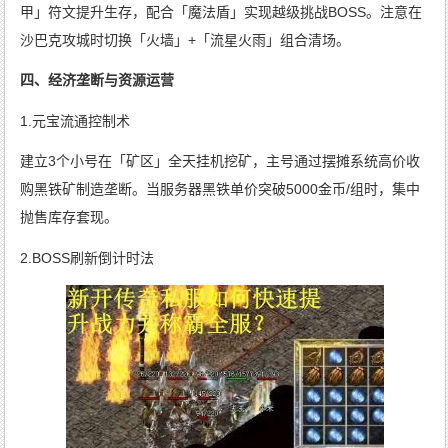
甲」符文提升生存，配合「魔法盾」实现越级挑战BOSS。注意在
沙巴克攻城时切换「火墙」+「流星火雨」组合清场。
四、经济垄断与资源运营
1.元宝流通控制术
建立3个小号在「矿区」全天挂机挖矿，主号通过摆摊系统高价收
购黑铁矿制造垄断。当服务器黑铁单价突破5000金币/组时，集中
抛售库存套现。
2.BOSS刷新倒计时法