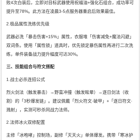
败4次白装后，立即对目标武器使用祝福油+强化石组合，成功率可
提升至78%。此方法在凌晨3-5点服务器重启后效果最佳。
2.极品属性洗练优先级
武器必洗「暴击伤害+15%」属性，衣服堆「伤害减免+魔法闪避」
双词条。使用「属性锁」道具时，优先锁定暴伤属性再进行二次洗
练，单件装备战力提升幅度可达30%。
三、技能组合与符文搭配
1.战士必杀连招公式
烈火剑法（触发暴击）→野蛮冲撞（触发眩晕）→逐日剑法（收
割）的「3秒爆发链」。建议佩戴「烈火符文·破甲」+「逐日符文·
溅射」，实测可秒杀同战力法师。
2.法师冰火双修配置
主修「冰咆哮」控制场，副修「灭天火」单体爆发。携带「寒冰护