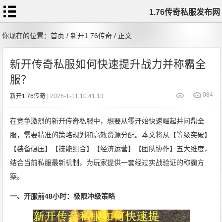
1.76传奇私服发布网
首
你现在的位置：
首页
/
新开1.76传奇
/ 正文
页
1.76
传
新开传奇私服如何快速提升战力并称霸全
奇
私
服
服？
1.76
复
古
传
0
84
新开1.76传奇
| 2026-1-11 10:41:13
奇
1.76
精
品
传
在竞争激烈的新开传奇私服中，想要从零开始快速崛起并问鼎全
奇
新
开
1.76
服，需要精准的策略规划和高效资源分配。本文将从【等级突破】
传
奇
标
【装备碾压】【技能组合】【经济运营】【团队协作】五大维度，
签
云
结合当前私服最新机制，为玩家提供一套经过实战验证的称霸方
案。
一、开服前48小时：极限冲级策略