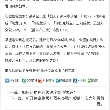
发动背刺战术。
实战检验案例：某新区玩家「战天」运用本攻略，开服72小时内达
成「屠龙刀+8」「等级榜前3」「沙巴克城主」三项成就，总战力
突破50W，ROI（投入产出比）达到1:7.8。
掌握这些核心技巧后，建议每日22:00准时参与「全服拍卖行」捡
漏，持续关注官方论坛的「漏洞补偿公告」，往往能获取意外强化
资源。现在点击下方「立即进入游戏」，输入兑换码「VIP666」
领取开荒礼包，开启你的称霸之路！
推荐您阅读更多有关于“
新开传奇私服
”的文章
分享到：
QQ空间
新浪微博
腾讯微博
人人网
微信
上一篇：如何让角色升级速度突飞猛进？
下一篇：新开传奇绝版神盔有多强？颜值与实力能否兼
得？