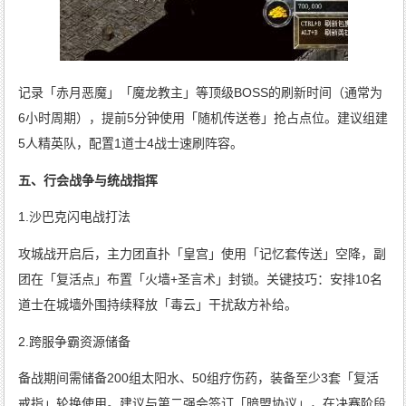
记录「赤月恶魔」「魔龙教主」等顶级BOSS的刷新时间（通常为
6小时周期），提前5分钟使用「随机传送卷」抢占点位。建议组建
5人精英队，配置1道士4战士速刷阵容。
五、行会战争与统战指挥
1.沙巴克闪电战打法
攻城战开启后，主力团直扑「皇宫」使用「记忆套传送」空降，副
团在「复活点」布置「火墙+圣言术」封锁。关键技巧：安排10名
道士在城墙外围持续释放「毒云」干扰敌方补给。
2.跨服争霸资源储备
备战期间需储备200组太阳水、50组疗伤药，装备至少3套「复活
戒指」轮换使用。建议与第二强会签订「暗盟协议」，在决赛阶段