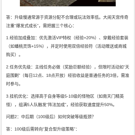
答：升级慢通常源于资源分配不合理或玩法效率低。大闹天宫传奇
注重“爆发式成长”，需把握三个核心：
1.经验加成叠加：优先激活VIP特权（经验+20%）、穿戴经验套装
（如蟠桃灵饰+15%），并定时使用双倍经验符（活动赠送或商城
购买）。
2.任务优先级：主线任务必做（奖励巨额经验），但限时活动如“天
庭围剿”（每日12点、18点开放）经验收益是普通任务的3倍，需准
时参与。
3.挂机优化：选择高于自身等级5-10级的怪物区（如南天门精英
怪），组满5人队触发“阵法加成”，经验获取速度提升50%。
问题2：中后期（100级后）如何突破等级瓶颈？
答：100级后需转向“复合型升级策略”：