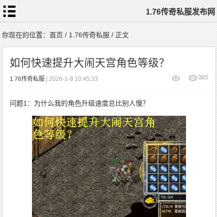
1.76传奇私服发布网
首
你现在的位置：
首页
/
1.76传奇私服
/ 正文
页
1.76
传
如何快速提升大闹天宫角色等级？
奇
私
服
1.76
0
65
1.76传奇私服
| 2026-1-9 10:45:33
复
古
传
奇
1.76
问题1：为什么我的角色升级速度总比别人慢？
精
品
传
奇
新
开
1.76
传
奇
标
签
云