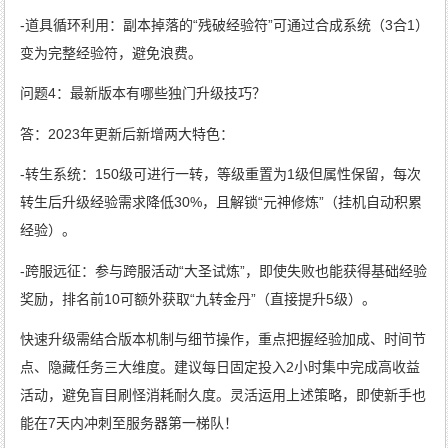
-道具循环利用：副本掉落的“残破经验符”可通过合成系统（3合1）
变为完整经验符，避免浪费。
问题4：最新版本有哪些独门升级技巧？
答：2023年更新后新增两大特色：
-转生系统：150级可进行一转，等级重置为1级但属性保留，每次
转生后升级经验需求降低30%，且解锁“元神修炼”（挂机自动积累
经验）。
-跨服远征：参与跨服活动“大圣试炼”，即使失败也能获得基础经验
奖励，排名前10可额外获取“九转金丹”（直接提升5级）。
快速升级需结合版本机制与细节操作，重点把握经验加成、时间节
点、隐藏任务三大维度。建议每日固定投入2小时集中完成高收益
活动，避免盲目刷怪消耗耐久度。灵活运用上述策略，即使新手也
能在7天内冲刺至服务器第一梯队！