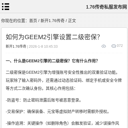
1.76传奇私服发布网
首
你现在的位置：
首页
/
新开1.76传奇
/ 正文
页
1.76
传
如何为GEEM2引擎设置二级密保？
奇
私
服
1.76
0
72
新开1.76传奇
| 2026-1-8 10:45:33
复
古
传
奇
1.76
一、什么是GEEM2引擎的二级密保？它有什么作用？
精
品
传
奇
新
二级密保是GEEM2引擎为增强账号安全性推出的双重验证功能。
开
1.76
传
玩家除了输入密码外，还需通过动态验证码、绑定手机或安全令牌
奇
标
签
等方式二次确认身份。其核心作用包括：
云
-防盗号：防止密码泄露后账号被恶意登录。
-交易保护：确保装备、元宝等虚拟财产转移时需额外授权。
-操作追溯：关键操作（如删除角色）会触发验证，减少误操作风