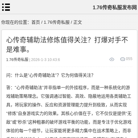
1.76传奇私服发布网
首
你现在的位置：
首页
/
1.76传奇私服
/ 正文
页
1.76
传
心传奇辅助法修炼值得关注？打爆对手不
奇
私
服
是难事。
1.76
复
古
传
0
55
1.76传奇私服
| 2026-1-3 10:43:6
奇
1.76
精
品
传
问：什么是“心传奇辅助法”？它为何值得关注？
奇
新
开
1.76
传
答：“心传奇辅助法”并非指单一的外挂程序，而是一种系统化的游
奇
标
签
戏辅助策略理念。它强调通过智能、高效、隐蔽地运用各类辅助工
云
具，将玩家的操作、反应和资源管理能力提升到极致，从而实现
“修炼”自身游戏实力的效果。其核心价值在于，它不仅仅是提供“无
敌”或“秒杀”这种粗暴的破坏游戏平衡的功能，而是专注于优化游戏
体验的每一个细节，让玩家能将更多精力集中在战术策略上，而非