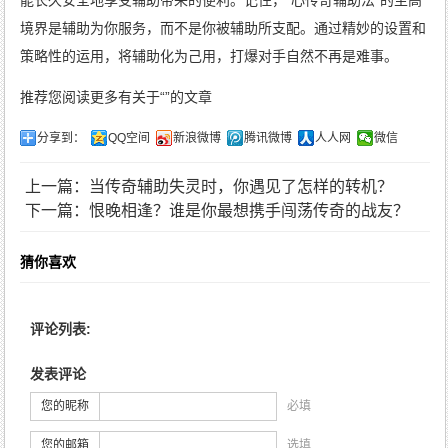
能长久安全地享受辅助带来的便利。记住，“心传奇辅助法”的至高
境界是辅助为你服务，而不是你被辅助所支配。通过精妙的设置和
策略性的运用，将辅助化为己用，打爆对手自然不再是难事。
推荐您阅读更多有关于“”的文章
分享到：
QQ空间
新浪微博
腾讯微博
人人网
微信
上一篇：当传奇辅助失灵时，你遇见了怎样的转机？
下一篇：恨晚相逢？谁是你最想携手闯荡传奇的战友？
猜你喜欢
评论列表:
发表评论
您的昵称
必填
您的邮箱
选填