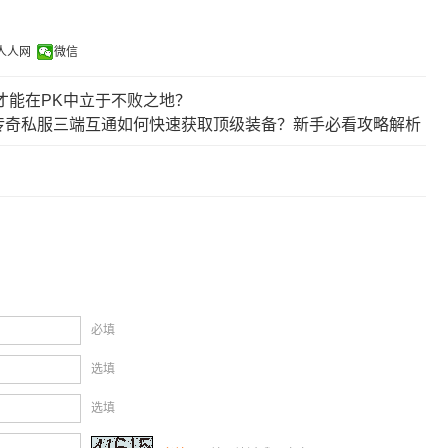
人人网
微信
才能在PK中立于不败之地？
传奇私服三端互通如何快速获取顶级装备？新手必看攻略解析
必填
选填
选填