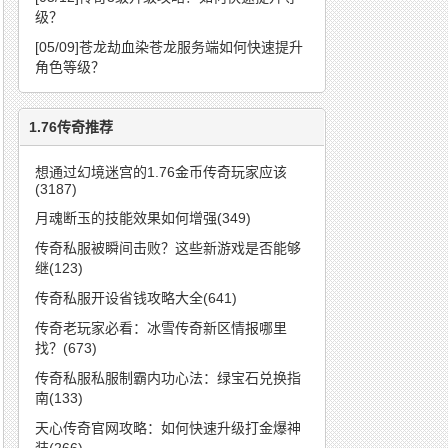
级？
[05/09]
苍龙劫血染苍龙服务端如何快速提升
角色等级？
1.76传奇推荐
想通过幻境迷宫的1.76金币传奇玩家应该
(3187)
月魂断玉的技能效果如何增强(349)
传奇私服被瞬间击败？这些新游戏是否能够
继(123)
传奇私服开设省钱攻略大全(641)
传奇老玩家必看：冰雪传奇新区情报哪里
找？(673)
传奇私服私服制霸内功心法：绿宝石兑换指
南(133)
天心传奇官网攻略：如何快速升级打金爆神