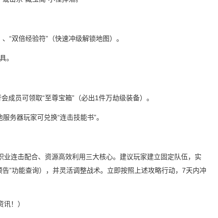
备）、“双倍经验符”（快速冲级解锁地图）。
具。
胜行会成员可领取“至尊宝箱”（必出1件万劫级装备）。
杀其他服务器玩家可兑换“连击技能书”。
职业连击配合、资源高效利用三大核心。建议玩家建立固定队伍，实
S预告”功能查询），并灵活调整战术。立即按照上述攻略行动，7天内冲
资讯！）