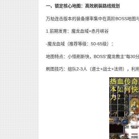
一、锁定核心地图：高效刷装路线规划
万劫连击版本的装备爆率集中在高阶BOSS地图
1.前期发育：魔龙血域+赤月峡谷
-魔龙血域（推荐等级：50-65级）：
地图特点：小怪刷新快，BOSS“魔龙教主”每30
刷图技巧：组队2-3人（道士+战士+法师），利