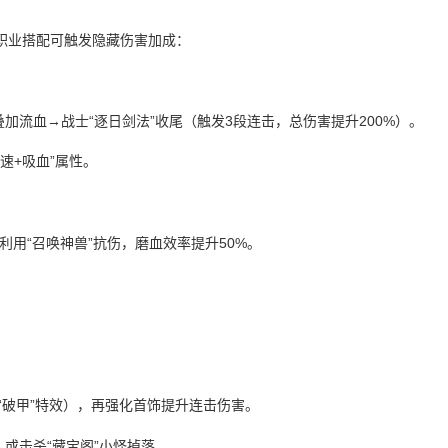
职业搭配可触发隐藏伤害加成：
叠加流血→战士“逐日剑法”收尾（触发3段连击，总伤害提升200%）。
速+吸血”属性。
，利用“召唤神兽”抗伤，磨血效率提升50%。
活“破甲”特效），再强化首饰提升连击伤害。
，或击杀“藏宝阁”小怪掉落。