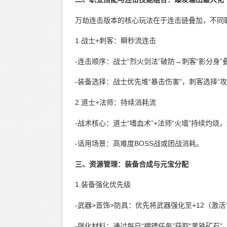
万劫连击版本的核心玩法在于连击链叠加，不同
1.战士+刺客：瞬秒流连击
-连击顺序：战士“烈火剑法”破防→刺客“影分身”
-装备选择：战士优先堆“暴击伤害”，刺客选择“攻
2.道士+法师：持续消耗流
-战术核心：道士“嗜血术”+法师“火墙”持续灼烧
-适用场景：高难度BOSS战或团战消耗。
三、资源管理：装备合成与元宝分配
1.装备强化优先级
-武器>首饰>防具：优先将武器强化至+12（激
-强化材料：通过每日“押镖任务”获取“黑铁矿石”