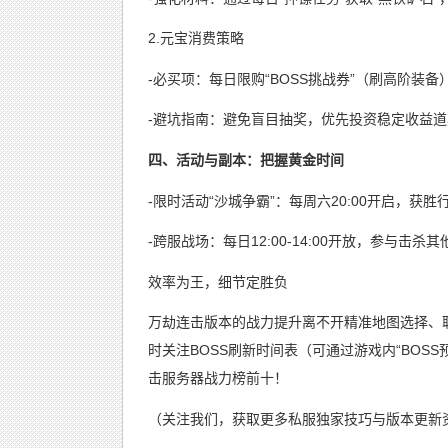
2.元宝消费策略
-必买项：每日限购“BOSS挑战券”（刷高阶装
-避坑指南：避免盲目抽奖，优先投资稳定收益道
四、活动与副本：把握黄金时间
-限时活动“沙城争霸”：每周六20:00开启，获
-跨服战场：每日12:00-14:00开放，参与击
效率为王，细节定胜负
万劫连击版本的战力提升离不开精准地图选择、
时关注BOSS刷新时间表（可通过游戏内“BOS
击服务器战力榜前十！
（关注我们，获取更多私服独家技巧与版本更新