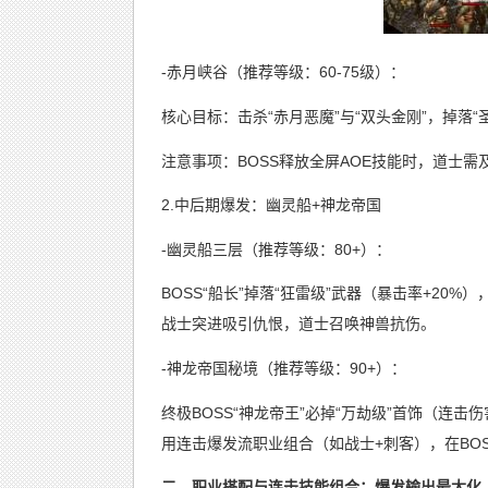
-赤月峡谷（推荐等级：60-75级）：
核心目标：击杀“赤月恶魔”与“双头金刚”，掉落“圣
注意事项：BOSS释放全屏AOE技能时，道士
2.中后期爆发：幽灵船+神龙帝国
-幽灵船三层（推荐等级：80+）：
BOSS“船长”掉落“狂雷级”武器（暴击率+20
战士突进吸引仇恨，道士召唤神兽抗伤。
-神龙帝国秘境（推荐等级：90+）：
终极BOSS“神龙帝王”必掉“万劫级”首饰（连击
用连击爆发流职业组合（如战士+刺客），在BO
二、职业搭配与连击技能组合：爆发输出最大化