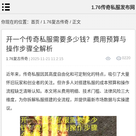
1.76传奇私服发布网
首
你现在的位置：
首页
/
1.76复古传奇
/ 正文
页
1.76
传
开一个传奇私服需要多少钱？费用预算与
奇
私
服
操作步骤全解析
1.76
复
古
传
0
220
1.76复古传奇
| 2025-11-21 11:2:15
奇
1.76
精
品
传
近年来，传奇私服因其高度自由化和可定制化的特点，吸引了大量
奇
新
开
1.76
怀旧玩家和创业者的关注。但许多人对搭建私服的成本预算和操作
传
奇
标
流程缺乏清晰认知。本文将从费用明细、技术门槛、法律风险三大
签
云
维度，为你拆解私服搭建的全流程，并提供最新市场数据与实操建
议。