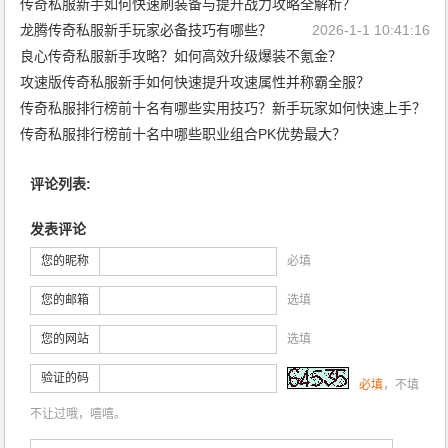
传奇私服新手如何快速刷装备与提升战力攻略全解析？
2026-1-5 19:54:43
龙腾传奇私服新手玩家必备技巧有哪些？
2026-1-5 19:52:31
2026-1-1 10:41:16
良心传奇私服新手攻略？如何高效升级爆装不氪金？
攻速版传奇私服新手如何快速提升攻速属性并称霸全服？
2025-12-31 10:45:34
传奇私服排行榜前十名有哪些实用技巧？新手玩家如何快速上手？
2025-12-29 10:43:33
传奇私服排行榜前十名中哪些职业组合PK优势最大？
2025-12-24 10:45:44
2025-12-24 10:43:33
评论列表:
发表评论
您的昵称
必填
您的邮箱
选填
您的网站
选填
验证的码
必填
，不填
不让过哦，嘻嘻。