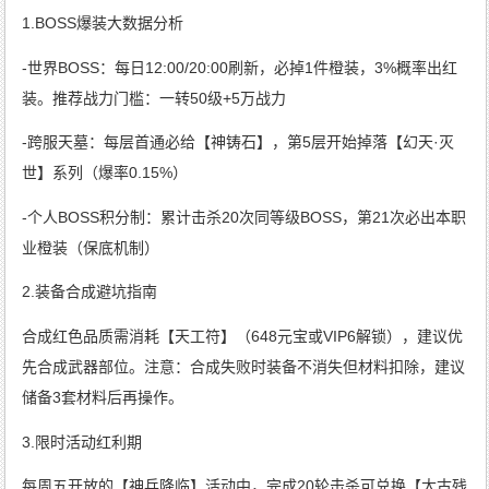
1.BOSS爆装大数据分析
-世界BOSS：每日12:00/20:00刷新，必掉1件橙装，3%概率出红
装。推荐战力门槛：一转50级+5万战力
-跨服天墓：每层首通必给【神铸石】，第5层开始掉落【幻天·灭
世】系列（爆率0.15%）
-个人BOSS积分制：累计击杀20次同等级BOSS，第21次必出本职
业橙装（保底机制）
2.装备合成避坑指南
合成红色品质需消耗【天工符】（648元宝或VIP6解锁），建议优
先合成武器部位。注意：合成失败时装备不消失但材料扣除，建议
储备3套材料后再操作。
3.限时活动红利期
每周五开放的【神兵降临】活动中，完成20轮击杀可兑换【太古残