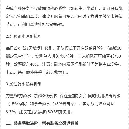
完成主线任务不仅能解锁核心系统（如转生、坐骑），更可获取绑
定元宝和基础套装。建议开服首日投入80%时间推进主线至卡等级
节点，再利用离线挂机突破瓶颈。
2.经验副本速刷技巧
每日2次【幻天秘境】必刷，组队模式下开启双倍经验符（商城50
绑定元宝/个），实测单人通关需8分钟，三人组队可压缩至4分30
秒，效率提升40%。注意：副本内精英怪刷新时间为整点±2分钟，
卡点击杀可额外获得【幻天秘钥】。
3.属性药水隐藏机制
力量/智力药水（持续30分钟）存在叠加机制：同时使用攻击药水
（+5%物攻）和暴击药水（+3%暴击率），实际战力增益可达
8.7%。建议在挑战高阶BOSS前使用。
二、装备获取进阶：稀有装备全渠道解析