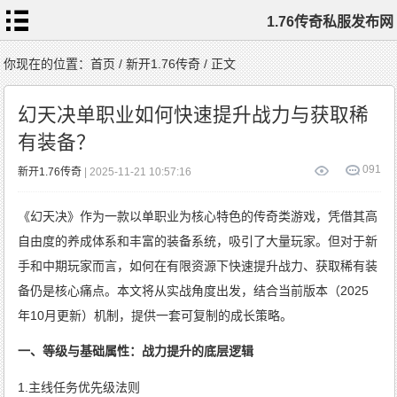
1.76传奇私服发布网
首
你现在的位置：
首页
/
新开1.76传奇
/ 正文
页
1.76
传
幻天决单职业如何快速提升战力与获取稀
奇
私
服
有装备？
1.76
复
古
传
0
91
新开1.76传奇
| 2025-11-21 10:57:16
奇
1.76
精
品
传
《幻天决》作为一款以单职业为核心特色的传奇类游戏，凭借其高
奇
新
开
1.76
自由度的养成体系和丰富的装备系统，吸引了大量玩家。但对于新
传
奇
标
手和中期玩家而言，如何在有限资源下快速提升战力、获取稀有装
签
云
备仍是核心痛点。本文将从实战角度出发，结合当前版本（2025
年10月更新）机制，提供一套可复制的成长策略。
一、等级与基础属性：战力提升的底层逻辑
1.主线任务优先级法则