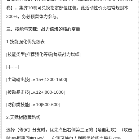
卷】，集齐10卷可兑换指定部位红装。此活动性价比超常规副本
300%，务必预留体力参与。
三、技能与天赋：战力倍增的核心变量
1.技能强化优先级表
|技能类型|推荐强化等级|每级战力增幅|
|-|--|--|
|主动输出技|Lv.15+|1200-1500|
|被动暴击技|Lv.12+|800-1000|
|防御类技能|Lv.10|500-600|
2.天赋树隐藏路线
选择【修罗】分支时，优先点出右侧第三层的【嗜血狂攻】（攻击
时3%概率回血15%），实测可使单人刷图续航能力提升70%。