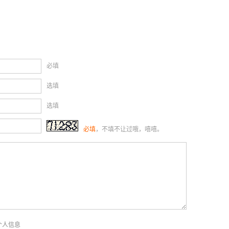
必填
选填
选填
必填
，不填不让过哦，嘻嘻。
个人信息