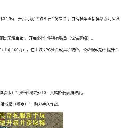
机刷新宝箱，开启可获“黑铁矿石”“祝福油”，并有概率直接掉落赤月级装
可领取“荣耀宝箱”，开启必得1件稀有装备（含雷霆级）。
50+金币100万），在土城NPC处合成高阶装备，公益服成功率提升至
体验版）”+双倍经验符×10，大幅降低前期难度。
“复活戒指（绑定）”，助力持久作战。