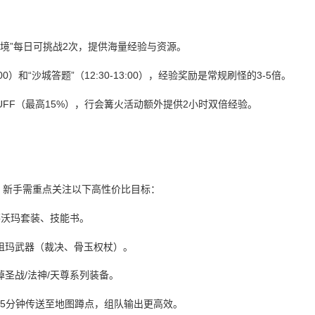
秘境”每日可挑战2次，提供海量经验与资源。
:00）和“沙城答题”（12:30-13:00），经验奖励是常规刷怪的3-5倍。
UFF（最高15%），行会篝火活动额外提供2小时双倍经验。
，新手需重点关注以下高性价比目标：
落沃玛套装、技能书。
祖玛武器（裁决、骨玉权杖）。
圣战/法神/天尊系列装备。
前5分钟传送至地图蹲点，组队输出更高效。