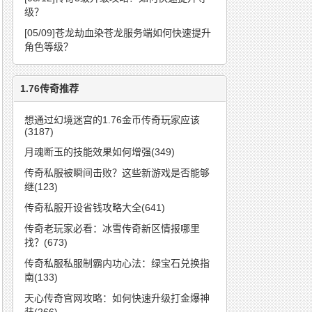
级？
[05/09]
苍龙劫血染苍龙服务端如何快速提升
角色等级？
1.76传奇推荐
想通过幻境迷宫的1.76金币传奇玩家应该
(3187)
月魂断玉的技能效果如何增强(349)
传奇私服被瞬间击败？这些新游戏是否能够
继(123)
传奇私服开设省钱攻略大全(641)
传奇老玩家必看：冰雪传奇新区情报哪里
找？(673)
传奇私服私服制霸内功心法：绿宝石兑换指
南(133)
天心传奇官网攻略：如何快速升级打金爆神