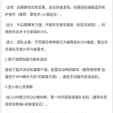
-法师：前期群攻优势显著，适合快速清怪，但需提前储备蓝药和
护身符（推荐：雷电术+火墙组合）。
-战士：中后期爆发力强，开服优先堆攻速装（如狂风戒指），利
用刺杀剑术卡位单挑BOSS。
-道士：团队必备，开荒期召唤神兽可大幅降低BOSS难度，建议优
先强化灵魂火符与施毒术。
2.客户端预加载与脚本调试
提前下载并测试私服客户端，配置自动喝药脚本（推荐使用带“血
量低于30%瞬补大药”的智能方案），避免手动操作延误战机。
3.加入核心资源群
-加入GM建立的QQ/微信群，第一时间获取首服礼包码（通常含双
倍经验卷轴+初级强化石）。