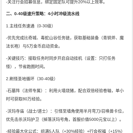
-关注行会招募信息，绑定固定队可提升20%以上效率。
二、0-40级速升策略：4小时冲级流水线
1.主线任务速通（0-30级）
-优先完成比奇城、毒蛇山谷任务链，获取基础装备（青铜斧、魔
法长袍）与5万金币启动资金。
-关键技巧：接取任务时同步开启自动挂机（设置：只打任务
怪），节省跑图时间。
2.刷怪圣地循环（30-40级）
-石墓阵（法师专属）：利用火墙烧猪，配合双倍经验卷轴，单小
时可获取80万经验。
-沃玛寺庙（战士/道士）：引怪至墙角使用半月弯刀/召唤兽卡位，
优先击杀沃玛护卫（掉落沃玛号角，首服价值5000元宝以上）。
-经验最大化公式：组满5人队（+30%经验）+行会祝福（+15%）