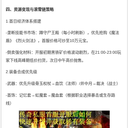
四、资源变现与滚雪链策略
1.首日经济体系搭建
-垄断技能书市场：蹲守尸王殿（每小时刷新），优先抢购《魔法
盾》《烈火剑法》，首服价格可炒至10万元宝。
-倒卖强化材料：开服初期黑铁矿价格波动剧烈，在21:00-23:00玩
家下线高峰期低价扫货，次日中午高价抛售。
2.装备合成优先级
-武器：优先升级骨玉权杖→血饮（法师）/井中月→裁决（战士）
-首饰：记忆套→虹魔套→魔血套（根据职业选择暴击或生存路
线）