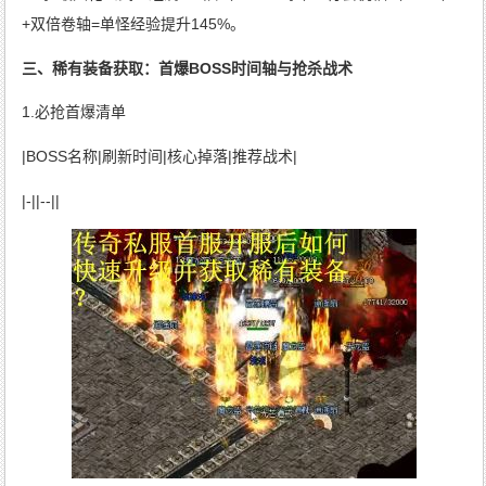
+双倍卷轴=单怪经验提升145%。
三、稀有装备获取：首爆BOSS时间轴与抢杀战术
1.必抢首爆清单
|BOSS名称|刷新时间|核心掉落|推荐战术|
|-||--||