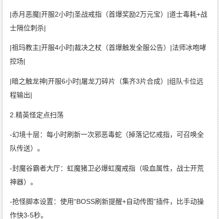
|赤月恶魔|开服2小时|圣战戒指（首爆奖励2万元宝）|道士毒耗+战
士隔位刺杀|
|祖玛教主|开服4小时|裁决之杖（首爆触发全服公告）|法师冰咆哮
控场|
|暗之触龙神|开服6小时|屠龙刀碎片（集齐3片合成）|组队卡位远
程输出|
2.精英怪定点扫荡
-幻境十层：每小时刷新一次邪恶毒蛇（掉落记忆戒指，可召唤全
队传送）。
-封魔谷霸者大厅：虹魔猪卫必爆虹魔戒指（吸血属性，战士开荒
神器）。
-抢怪脚本设置：使用“BOSS刷新提醒+自动传图”插件，比手动操
作快3-5秒。