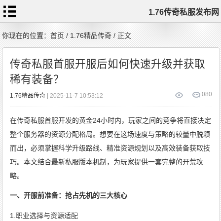
1.76传奇私服发布网
首
你现在的位置：
首页
/
1.76精品传奇
/ 正文
页
1.76
传
传奇私服首服开服后如何快速升级并获取
奇
私
服
稀有装备？
1.76
复
古
传
0
80
1.76精品传奇
| 2025-11-7 10:53:12
奇
1.76
精
品
传
在传奇私服首服开发的黄金24小时内，玩家之间的竞争将直接决定
奇
新
开
1.76
整个服务器的资源分配格局。想要在这场速度与策略的较量中脱颖
传
奇
标
而出，必须掌握科学升级路线、精准资源规划以及高效装备获取技
签
云
巧。本文结合最新私服版本机制，为玩家提供一套完整的开荒攻
略。
一、开服前准备：抢占先机的三大核心
1.职业选择与资源适配