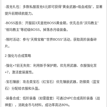
-首充礼包：多数私服首充6元即可获得“黄金武器+吸血戒指”，显著
提升前期续航能力。
-BOSS首杀：开服前3天是抢BOSS黄金期，优先击杀“沃玛教主”
“祖玛教主”等初级BOSS，掉落赤月级装备。
-限时活动：参与“天降宝箱”“世界BOSS”活动，获取高阶装备碎
片。
2.强化与合成策略
-强化+7前无失败：利用新手保护期，优先将武器、衣服强化至
+7，激活套装属性。
-宝石镶嵌：攻击类宝石（红宝石）优先镶嵌武器，防御类（蓝宝
石）分配给衣服和头盔。
-装备合成：低阶装备（如雷霆套）可通过NPC合成高阶装备（战
神套），消耗金币与材料，成功率高达80%。