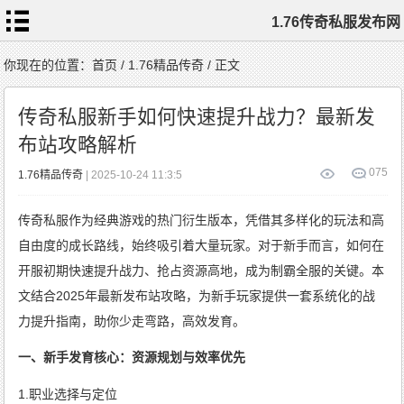
1.76传奇私服发布网
首
你现在的位置：
首页
/
1.76精品传奇
/ 正文
页
1.76
传
传奇私服新手如何快速提升战力？最新发
奇
私
服
布站攻略解析
1.76
复
古
传
0
75
1.76精品传奇
| 2025-10-24 11:3:5
奇
1.76
精
品
传
传奇私服作为经典游戏的热门衍生版本，凭借其多样化的玩法和高
奇
新
开
1.76
自由度的成长路线，始终吸引着大量玩家。对于新手而言，如何在
传
奇
标
开服初期快速提升战力、抢占资源高地，成为制霸全服的关键。本
签
云
文结合2025年最新发布站攻略，为新手玩家提供一套系统化的战
力提升指南，助你少走弯路，高效发育。
一、新手发育核心：资源规划与效率优先
1.职业选择与定位