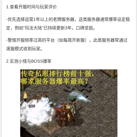
1.查看开服时间与玩家评价
-优先选择运营1年以上的老牌服务器，这类服务器通常爆率设定稳
定，例如“玛法大陆”已持续更新3年，口碑坚挺。
-警惕开服频率过高的平台（如每周开新服），此类服务器常通过
滚服模式收割玩家。
2.实测小怪与BOSS爆率