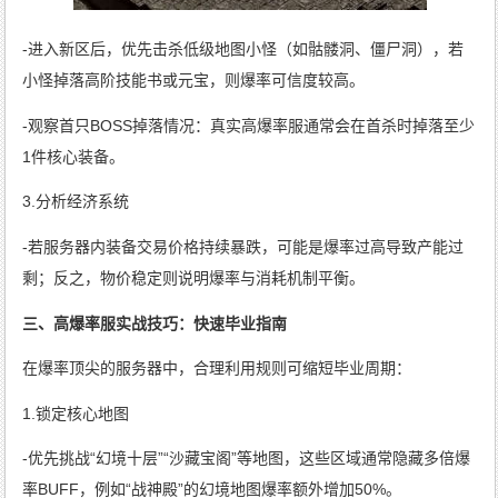
-进入新区后，优先击杀低级地图小怪（如骷髅洞、僵尸洞），若
小怪掉落高阶技能书或元宝，则爆率可信度较高。
-观察首只BOSS掉落情况：真实高爆率服通常会在首杀时掉落至少
1件核心装备。
3.分析经济系统
-若服务器内装备交易价格持续暴跌，可能是爆率过高导致产能过
剩；反之，物价稳定则说明爆率与消耗机制平衡。
三、高爆率服实战技巧：快速毕业指南
在爆率顶尖的服务器中，合理利用规则可缩短毕业周期：
1.锁定核心地图
-优先挑战“幻境十层”“沙藏宝阁”等地图，这些区域通常隐藏多倍爆
率BUFF，例如“战神殿”的幻境地图爆率额外增加50%。