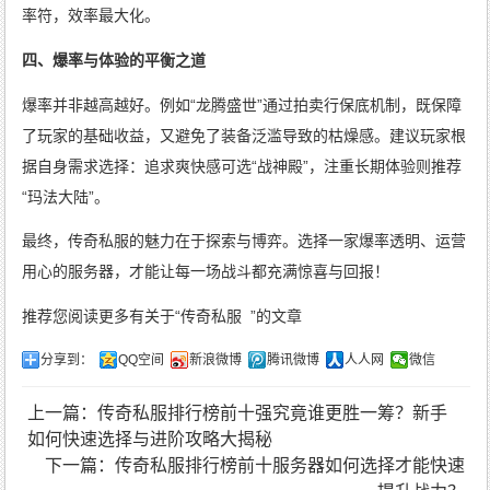
率符，效率最大化。
四、爆率与体验的平衡之道
爆率并非越高越好。例如“龙腾盛世”通过拍卖行保底机制，既保障
了玩家的基础收益，又避免了装备泛滥导致的枯燥感。建议玩家根
据自身需求选择：追求爽快感可选“战神殿”，注重长期体验则推荐
“玛法大陆”。
最终，传奇私服的魅力在于探索与博弈。选择一家爆率透明、运营
用心的服务器，才能让每一场战斗都充满惊喜与回报！
推荐您阅读更多有关于“
传奇私服
”的文章
分享到：
QQ空间
新浪微博
腾讯微博
人人网
微信
上一篇：传奇私服排行榜前十强究竟谁更胜一筹？新手
如何快速选择与进阶攻略大揭秘
下一篇：传奇私服排行榜前十服务器如何选择才能快速