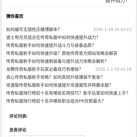
提升战力？
猜你喜欢
如何编写无错抢庄赌博脚本？
2026-1-18 10:43:12
道士带月灵组合在传奇私服中如何快速提升战力？
传奇私服新手如何快速提升战斗力与装备品质？
2026-1-13 10:43:28
传奇私服新手如何快速升级？原始传奇官方网站攻略全解答
2026-1-5 19:56:55
传奇私服新手如何快速刷装备与提升战力攻略全解析？
2026-1-5 19:54:43
龙腾传奇私服新手玩家必备技巧有哪些？
2026-1-5 19:52:31
2026-1-1 10:41:16
良心传奇私服新手攻略？如何高效升级爆装不氪金？
攻速版传奇私服新手如何快速提升攻速属性并称霸全服？
2025-12-31 10:45:34
传奇私服排行榜前十名有哪些实用技巧？新手玩家如何快速上手？
2025-12-29 10:43:33
传奇私服排行榜前十名中哪些职业组合PK优势最大？
2025-12-24 10:45:44
2025-12-24 10:43:33
评论列表:
发表评论