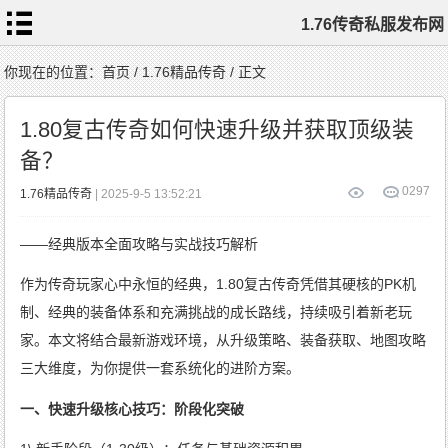
1.76传奇私服发布网
首
你现在的位置：
首页
/
1.76精品传奇
/ 正文
页
1.76
传
1.80复古传奇如何快速升级并获取顶级装
奇
私
服
备？
1.76
复
古
传
0
297
1.76精品传奇
| 2025-9-5 13:52:21
奇
1.76
精
品
传
——经典版本全面攻略与实战技巧解析
奇
新
开
1.76
传
作为传奇玩家心中永恒的经典，1.80复古传奇凭借其硬核的PK机
奇
标
签
制、经典的装备体系和充满挑战的成长路线，持续吸引着新老玩
云
家。本文将结合最新游戏环境，从升级策略、装备获取、地图攻略
三大维度，为你提供一套系统化的进阶方案。
一、快速升级核心技巧：阶段化突破