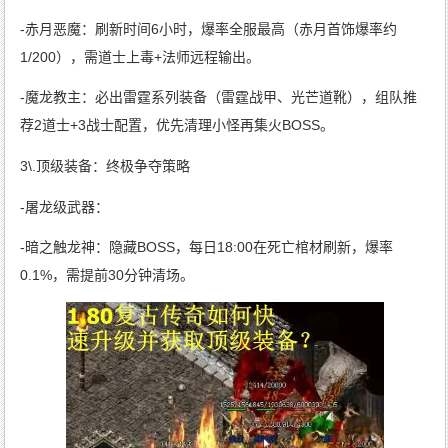
-赤月恶魔：刷新时间6小时，爆率全服最高（赤月首饰爆率约
1/200），需道士上毒+法师远程输出。
-魔龙教主：必出雷霆系列装备（雷霆战甲、光芒道靴），组队推
荐2道士+3战士配置，优先清理小怪再集火BOSS。
3\.顶级装备：终极争夺策略
-屠龙级武器：
-暗之触龙神：隐藏BOSS，每日18:00在死亡棺材刷新，爆率
0.1%，需提前30分钟清场。