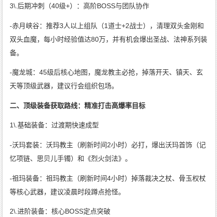
3\.后期冲刺（40级+）：高阶BOSS与团队协作
-赤月峡谷：推荐3人以上组队（1道士+2战士），清理双头金刚和
双头血魔，每小时经验值达80万，并有机会爆出圣战、法神系列装
备。
-魔龙城：45级后核心地图，魔龙教主必抢，掉落开天、镇天、玄
天等顶级武器，建议行会组织包场。
二、顶级装备获取路线：精准打击高爆率目标
1\.基础装备：过渡期快速成型
-沃玛套装：沃玛教主（刷新时间2小时）必打，爆出沃玛首饰（记
忆项链、思贝儿手镯）和《烈火剑法》。
-祖玛装备：祖玛教主（刷新时间4小时）掉落裁决之杖、骨玉权杖
等核心武器，建议凌晨时段蹲点抢怪。
2\.进阶装备：核心BOSS定点突破