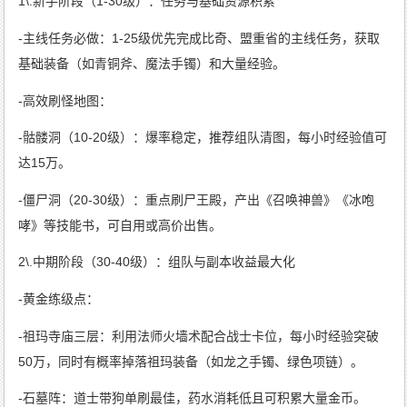
1\.新手阶段（1-30级）：任务与基础资源积累
-主线任务必做：1-25级优先完成比奇、盟重省的主线任务，获取
基础装备（如青铜斧、魔法手镯）和大量经验。
-高效刷怪地图：
-骷髅洞（10-20级）：爆率稳定，推荐组队清图，每小时经验值可
达15万。
-僵尸洞（20-30级）：重点刷尸王殿，产出《召唤神兽》《冰咆
哮》等技能书，可自用或高价出售。
2\.中期阶段（30-40级）：组队与副本收益最大化
-黄金练级点：
-祖玛寺庙三层：利用法师火墙术配合战士卡位，每小时经验突破
50万，同时有概率掉落祖玛装备（如龙之手镯、绿色项链）。
-石墓阵：道士带狗单刷最佳，药水消耗低且可积累大量金币。