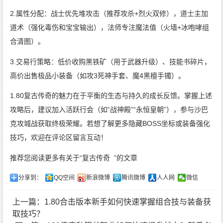
2.属性分配：战士优先堆攻击（推荐攻杀+烈火双修），道士主加
道术（强化毒伤和宝宝输出），法师专注魔法值（火墙+冰咆哮组
合清图）。
3.交易行策略：低价收购黑铁矿（用于武器升级）、技能书碎片，
高价出售极品小装备（如攻3死神手套、魔4黑檀手镯）。
1.80复古传奇的魅力在于平衡的生态与持久的成长反馈。掌握上述
攻略后，建议加入活跃行会（如“战神殿”“永恒皇朝”），参与沙巴
克攻城战获取终极荣耀。若想了解更多隐藏BOSS坐标或装备强化
技巧，欢迎在评论区留言互动！
推荐您阅读更多有关于“
复古传奇
”的文章
分享到：
QQ空间
新浪微博
腾讯微博
人人网
微信
上一篇：1.80合击版本新手如何快速掌握组合技与装备获
取技巧？