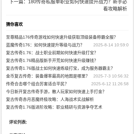
下一篇：180传奇私服单职业如何快速提升战力？新手必
看攻略解析
猜你喜欢
至尊精品176传奇游戏如何快速升级获取顶级装备称霸全服？
蓝魔传奇176：如何快速提升等级与战力？
2025-12-31 10:43:23
2025-8-14 10:59:0
复古传奇1.76：战士职业前期如何快速升级打宝？
复古传奇1.76精品版新手开荒如何快速升级赚钱？
2025-7-13 11:5:5
复古传奇1.76版战士如何快速练级打宝，成为服务器霸主？
2025-7-13 11:1:24
金币复古传奇：装备爆率最高的地图是哪里？
2025-7-13 10:57:40
2025-7-3 10:56:32
传奇合击哪个组合厉害适合平民？
2025-6-12 11:26:58
今日新开复古传奇手游，散人玩家如何快速上手打金？
复古传奇赤月恶魔终极攻略：人海战术实战解析
2025-6-8 11:23:42
复古传奇1.76版进阶攻略：职业精研与资源争夺艺术
2025-6-2 11:25:56
2025-6-1 11:29:5
评论列表: