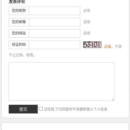
发表评论
您的昵称
必填
您的邮箱
选填
您的网站
选填
验证的码
必填
，不填
不让过哦，嘻嘻。
记住我,下次回复时不用重新输入个人信息