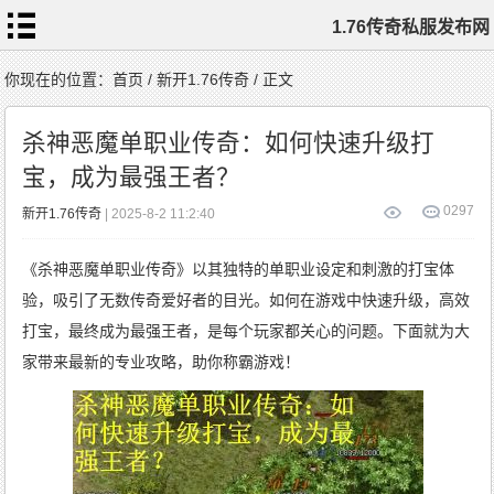
1.76传奇私服发布网
首
你现在的位置：
首页
/
新开1.76传奇
/ 正文
页
1.76
传
杀神恶魔单职业传奇：如何快速升级打
奇
私
服
宝，成为最强王者？
1.76
复
古
传
0
297
新开1.76传奇
| 2025-8-2 11:2:40
奇
1.76
精
品
传
《杀神恶魔单职业传奇》以其独特的单职业设定和刺激的打宝体
奇
新
开
1.76
验，吸引了无数传奇爱好者的目光。如何在游戏中快速升级，高效
传
奇
标
打宝，最终成为最强王者，是每个玩家都关心的问题。下面就为大
签
云
家带来最新的专业攻略，助你称霸游戏！