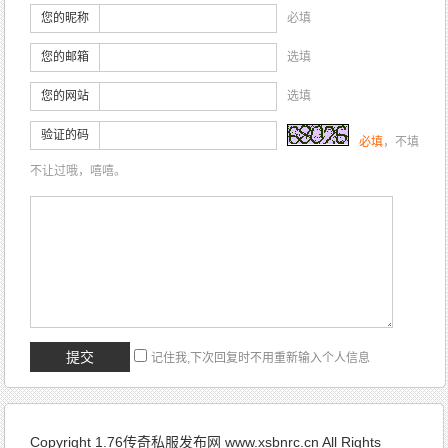
您的昵称
必填
您的邮箱
选填
您的网站
选填
验证的码
必填
，不填
不让过哦，嘻嘻。
记住我,下次回复时不用重新输入个人信息
Copyright 1.76传奇私服发布网 www.xsbnrc.cn All Rights