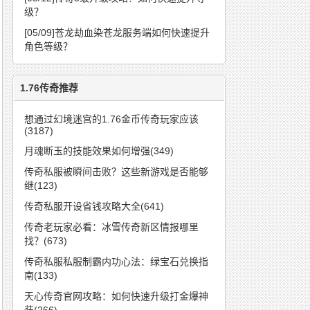
级？
[05/09]
苍龙劫血染苍龙服务端如何快速提升
角色等级？
1.76传奇推荐
想通过幻境迷宫的1.76金币传奇玩家应该
(3187)
月魂断玉的技能效果如何增强(349)
传奇私服被瞬间击败？这些新游戏是否能够
继(123)
传奇私服开设省钱攻略大全(641)
传奇老玩家必看：冰雪传奇新区情报哪里
找？(673)
传奇私服私服制霸内功心法：绿宝石兑换指
南(133)
天心传奇官网攻略：如何快速升级打金爆神