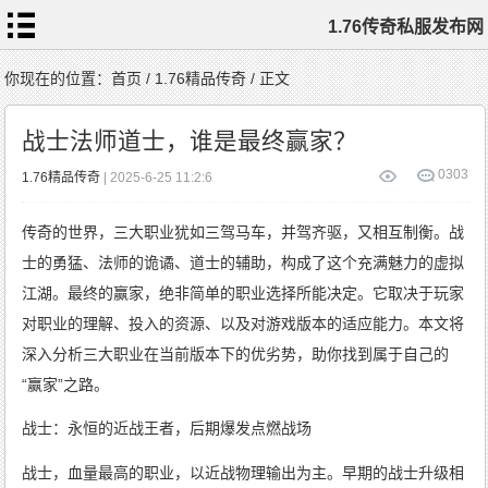
1.76传奇私服发布网
首
你现在的位置：
首页
/
1.76精品传奇
/ 正文
页
1.76
传
战士法师道士，谁是最终赢家？
奇
私
服
1.76
0
303
1.76精品传奇
| 2025-6-25 11:2:6
复
古
传
奇
1.76
传奇的世界，三大职业犹如三驾马车，并驾齐驱，又相互制衡。战
精
品
传
士的勇猛、法师的诡谲、道士的辅助，构成了这个充满魅力的虚拟
奇
新
开
江湖。最终的赢家，绝非简单的职业选择所能决定。它取决于玩家
1.76
传
奇
对职业的理解、投入的资源、以及对游戏版本的适应能力。本文将
标
签
云
深入分析三大职业在当前版本下的优劣势，助你找到属于自己的
“赢家”之路。
战士：永恒的近战王者，后期爆发点燃战场
战士，血量最高的职业，以近战物理输出为主。早期的战士升级相