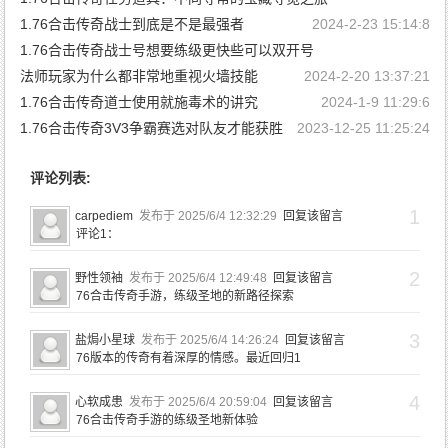
1.76合击传奇战士到底是不是最强者
2024-5-1 10:38:48
2024-2-23 15:14:8
1.76合击传奇战士号想要练级更快些可以双开号
法师玩家为什么都非常地重视火墙技能
2024-2-21 14:20:44
2024-2-20 13:37:21
1.76合击传奇道士使用就施毒术的讲究
2024-1-9 11:29:6
1.76合击传奇3V3争霸赛选对队友才能获胜
2023-12-25 11:25:24
评论列表:
1
carpediem
发布于 2025/6/4 12:32:29
回复该留言
评论1：
2
野性领袖
发布于 2025/6/4 12:49:48
回复该留言
76合击传奇手游，练级圣地的新路径探索
3
盐焗小星球
发布于 2025/6/4 14:26:24
回复该留言
76版本的传奇有着深厚的情感。最近回归1
4
心软成患
发布于 2025/6/4 20:59:04
回复该留言
76合击传奇手游的练级圣地新体验