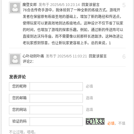
5
魔登女郎
发布于 2025/6/5 10:23:14
回复该留言
76合击传奇手游中，我体验到了一种全新的练级方式。游戏开
发者在保留原有练级圣地的基础上，增加了新的路径和传送点，
使得玩家可以更高效地到达练级地点。这种设计不仅节省了玩家
的时间，也增加了游戏的探索乐趣。例如，通过新的传送阵可以
直接到达沃玛寺庙，而不需要像以前那样长途跋涉。这种改进让
老玩家感到惊喜，也让新玩家更容易上手。总的来说，1
6
心卟动则卟痛
发布于 2025/6/5 11:03:21
回复该留言
评论2：
发表评论
您的昵称
必填
您的邮箱
选填
您的网站
选填
验证的码
必填
，不填
不让过哦，嘻嘻。