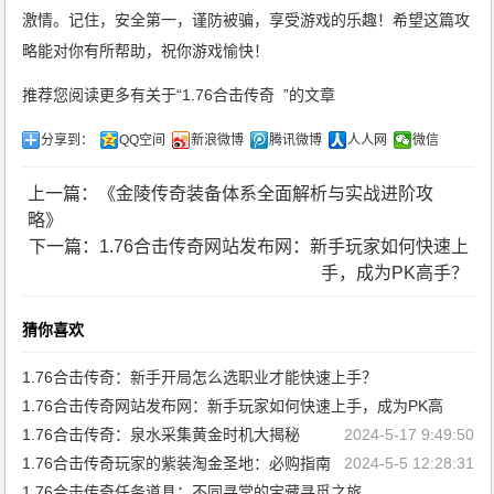
激情。记住，安全第一，谨防被骗，享受游戏的乐趣！希望这篇攻
略能对你有所帮助，祝你游戏愉快！
推荐您阅读更多有关于“
1.76合击传奇
”的文章
分享到：
QQ空间
新浪微博
腾讯微博
人人网
微信
上一篇：《金陵传奇装备体系全面解析与实战进阶攻
略》
下一篇：1.76合击传奇网站发布网：新手玩家如何快速上
手，成为PK高手？
猜你喜欢
1.76合击传奇：新手开局怎么选职业才能快速上手？
1.76合击传奇网站发布网：新手玩家如何快速上手，成为PK高
2025-6-4 11:35:32
手？
1.76合击传奇：泉水采集黄金时机大揭秘
2024-5-17 9:49:50
2025-6-4 11:30:17
1.76合击传奇玩家的紫装淘金圣地：必购指南
2024-5-5 12:28:31
1.76合击传奇任务道具：不同寻常的宝藏寻觅之旅