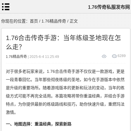
1.76传奇私服发布网
首
你现在的位置：
首页
/
1.76精品传奇
/ 正文
页
1.76
传
1.76合击传奇手游：当年练级圣地现在怎
奇
私
服
么走？
1.76
复
古
传
6
289
1.76精品传奇
| 2025-6-4 11:25:49
奇
1.76
精
品
传
对于很多老玩家来说，1.76合击传奇手游不仅仅是一款游戏，更是
奇
新
开
1.76
一段青春回忆。当年那些彻夜练级的圣地，如今在手游版本中依然
传
奇
标
是升级的重要场所。随着游戏版本的更新和玩法的变动，当年的练
签
云
级方式可能不再完全适用。本篇攻略将带你重温经典，并结合手游
特点，为你提供最新的练级路线和技巧，助你快速升级，重燃玛法
激情。
一、地图选择：重温经典，探索新路