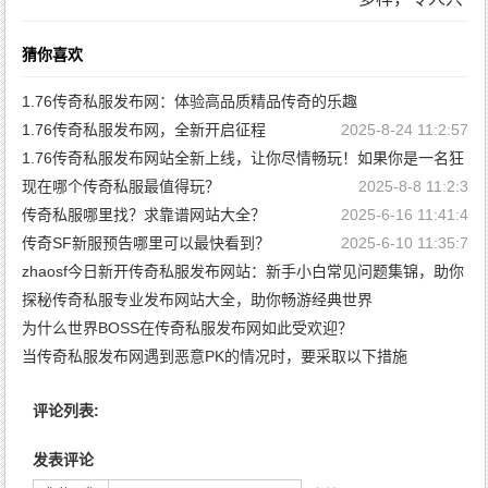
猜你喜欢
1.76传奇私服发布网：体验高品质精品传奇的乐趣
1.76传奇私服发布网，全新开启征程
2025-8-24 11:6:41
2025-8-24 11:2:57
1.76传奇私服发布网站全新上线，让你尽情畅玩！如果你是一名狂
热的传奇玩家，那么这条消息一定让你兴奋不已。现在，你可以尝
现在哪个传奇私服最值得玩？
2025-8-8 11:2:3
试全新的传奇私服，享受全新的冒险和挑战。这个私服发布网站为
传奇私服哪里找？求靠谱网站大全？
2025-6-16 11:41:4
玩家提供了丰富的内容和更加稳定的服务器，让你畅玩传奇的同
传奇SF新服预告哪里可以最快看到？
2025-6-10 11:35:7
时，也保障了游戏体验的质量。
zhaosf今日新开传奇私服发布网站：新手小白常见问题集锦，助你
2025-8-24 10:59:13
快速上手
探秘传奇私服专业发布网站大全，助你畅游经典世界
2024-10-12 13:11:50
为什么世界BOSS在传奇私服发布网如此受欢迎？
2024-8-16 13:9:50
当传奇私服发布网遇到恶意PK的情况时，要采取以下措施
2023-10-8 10:50:27
2023-10-7 9:51:59
评论列表:
发表评论