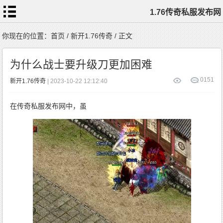
1.76传奇私服发布网
首
你现在的位置：
首页
/
新开1.76传奇
/ 正文
页
1.76
传
为什么战士要升级刀更加困难
奇
私
服
1.76
0
151
新开1.76传奇
| 2023-10-22 12:12:40
复
古
传
奇
1.76
在传奇私服发布网中，虽
精
品
传
奇
新
开
1.76
传
奇
标
签
云