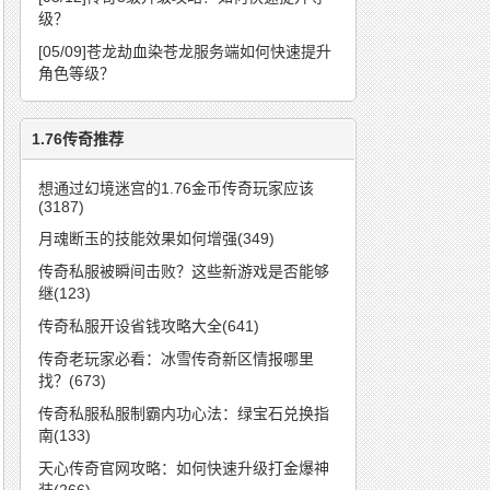
级？
[05/09]
苍龙劫血染苍龙服务端如何快速提升
角色等级？
1.76传奇推荐
想通过幻境迷宫的1.76金币传奇玩家应该
(3187)
月魂断玉的技能效果如何增强(349)
传奇私服被瞬间击败？这些新游戏是否能够
继(123)
传奇私服开设省钱攻略大全(641)
传奇老玩家必看：冰雪传奇新区情报哪里
找？(673)
传奇私服私服制霸内功心法：绿宝石兑换指
南(133)
天心传奇官网攻略：如何快速升级打金爆神