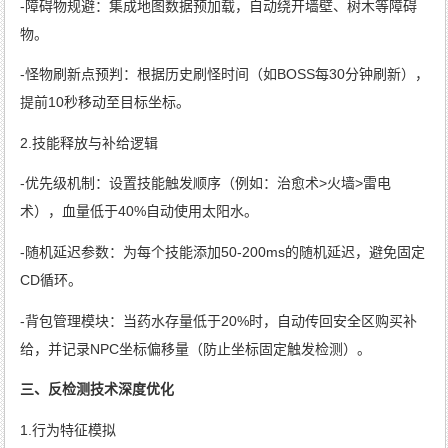
-障碍物规避：集成地图数据预加载，自动绕开墙壁、树木等障碍
物。
-怪物刷新点预判：根据历史刷怪时间（如BOSS每30分钟刷新），
提前10秒移动至目标坐标。
2.技能释放与补给逻辑
-优先级机制：设置技能触发顺序（例如：治愈术>火墙>雷电
术），血量低于40%自动使用太阳水。
-随机延迟参数：为每个技能添加50-200ms的随机延迟，避免固定
CD循环。
-背包管理模块：当药水存量低于20%时，自动传回安全区购买补
给，并记录NPC坐标偏移量（防止坐标固定触发检测）。
三、反检测技术深度优化
1.行为特征模拟