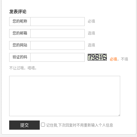
发表评论
您的昵称
必填
您的邮箱
选填
您的网站
选填
验证的码
必填
，不填
不让过哦，嘻嘻。
记住我,下次回复时不用重新输入个人信息