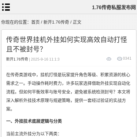
1.76传奇私服发布网
首
你现在的位置：
首页
/
新开1.76传奇
/ 正文
页
1.76
传
传奇世界挂机外挂如何实现高效自动打怪
奇
私
服
且不被封号？
1.76
复
古
传
0
341
新开1.76传奇
| 2025-9-16 11:1:3
奇
1.76
精
品
传
在传奇类游戏中，挂机打怪是玩家提升角色等级、积累资源的核心
奇
新
开
1.76
需求之一。手动操作耗时费力，许多玩家选择借助外挂实现自动化
传
奇
标
流程。但如何平衡效率与账号安全，避免被系统检测封号？本文将
签
云
深入解析外挂技术原理与规避策略，提供一套经过验证的实战方
案。
一、外挂技术底层逻辑与分类
当前主流外挂分为以下两类：